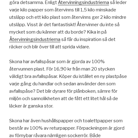
göra detsamma. Enligt
Återvinningsindustrierna
så leder
varje kilo papper som återvinns till 1,5 kilo minskade
utsläpp och ett kilo plast som återvinns ger 2 kilo mindre
utsläpp. Visst är det fantastiskt! Återvinner du inte så
mycket som du känner att du borde? Kika in på
Återvinningsindustrierna
så får du inspiration så det
räcker och blir över till att sprida vidare.
Skona har avfallspåsar som är gjorda av 100%
återvunnen plast. För 16,90 kr från man 20 stycken
väldigt bra avfallspåsar. Köper du istället en ny plastpåse
varje gång du handlar och sedan använder den som
avfallspåse? Det blir dyrare för plånboken, sämre för
miljön och sannolikheten att de fått ett litet hål så de
läcker är ganska stor.
Skona har även hushållspapper och toalettpapper som
består av 100% av returpapper. Förpackningen är gjord
av förnybar råvara nämligen sockerrör. Både