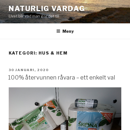
Hoppa
NATURLIG VARDAG
till
Livet blir vad man gör det till
innehåll
Meny
KATEGORI:
HUS & HEM
PUBLICERAT
30 JANUARI, 2020
100% återvunnen råvara – ett enkelt val