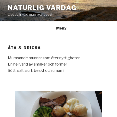
Hoppa
NATURLIG VARDAG
till
Livet blir vad man gör det till
innehåll
Meny
ÄTA & DRICKA
Mumsande munnar som äter nyttigheter
En hel värld av smaker och former
Sött, salt, surt, beskt och umami